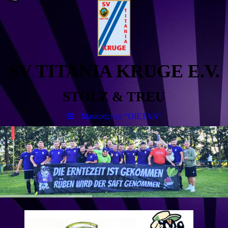
SV TITANIA KRUGE E.V.
STOLZ & TREU
Maskottchen "DIETAN"