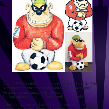
Unser DIETAN erblickte im Sommer 2018 das Licht der Welt.
Aufbauend auf eine angefertigte Skizze diente das heutige
Maskottchen ursprünglich als Blickfang für eine
Spieltagsankündigung und fand schnell großen Anklang.
Dabei verfügte das Maskottchen jedoch zunächst über keinerlei
Namen. Also durften Mitglieder, Freunde und Sympathisanten