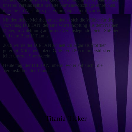
unseres Vereins selbst kreierte Namensvorschläge einreichen,
über die im Anschluss per Votum abgestimmt wurde.
Mit deutlicher Mehrheit entschieden sich die Wähler für den
Vorschlag DIETAN, der eine Wortschöpfung aus dem Namen
Dieter, in Anlehnung an unsere Vereinslegende Dieter Süßbier
und dem Begriff Titan ist.
2019 wurde der DIETAN schließlich sogar als Stofftier
gefertigt. Mit einer stolzen Größe von 80 cm unterstützt er seit
jeher unseren Sportverein.
Heute trägt der DIETAN, überall wo er auftaucht, die
Vereinsfarben der Titanen.
Titania-Ticker