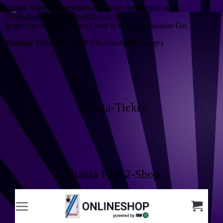
Unsere Männermannschaft nimmt am Spielbetrieb des
Fussballkreises Oberhavel/Barnim teil.
In der Saison 2024/25 spielt man in der 1. Kreisklasse Ost.
Training: Mittwoch, 18.30 Uhr (Sportplatz Kruge)
Titania-Ticker
Titania Fan12-Shop