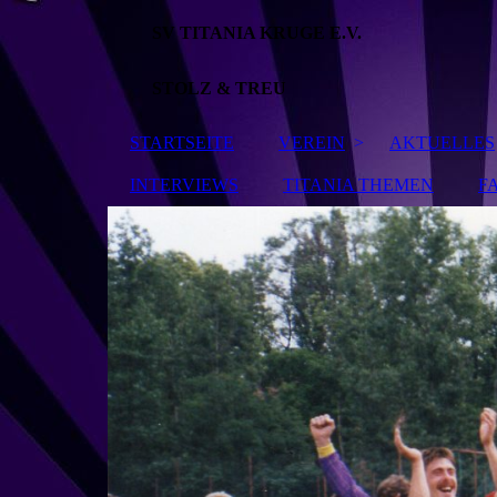
SV TITANIA KRUGE E.V.
STOLZ & TREU
STARTSEITE
VEREIN
AKTUELLES
INTERVIEWS
TITANIA THEMEN
F