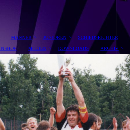
MÄNNER
JUNIOREN
SCHIEDSRICHTER
ANSHOP
MEDIEN
DOWNLOADS
ARCHIV