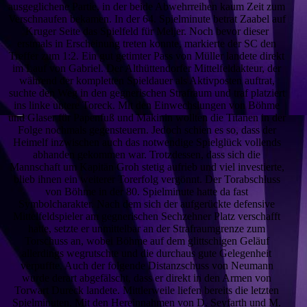
ausgeglichene Partie, in der beide Abwehrreihen kaum Zeit zum
Verschnaufen bekamen. In der 64. Spielminute betrat Zaabel auf
Kruger Seite das Spielfeld für Meijer. Noch bevor dieser
erstmals in Erscheinung treten konnte, markierte der SC den
Treffer zum 1:2. Ein gut getimter Pass von Müller landete direkt
im Lauf von Gabriel. Der Althüttendorfer Mittelfeldakteur, der
während der kompletten Spieldauer als Aktivposten auftrat,
suchte den Weg in den gegnerischen Strafraum und traf platziert
ins linke untere Toreck. Mit den Einwechslungen von Böhme
und Glaser für Papenfuß und Makinin wollten die Titanen in der
Folge nochmals gegensteuern. Jedoch schien es so, dass der
Heimelf inzwischen auch das notwendige Spielglück vollends
abhanden gekommen war. Trotzdessen, dass sich die
Mannschaft um Kapitän Groh stetig aufrieb und viel investierte,
blieb ihnen ein weiterer Torerfolg vergönnt. Der Torabschluss
von Böhme in der 80. Spielminute hatte da fast
Symbolcharakter. Nach dem sich der aufgerückte defensive
Mittelfeldspieler am gegnerischen Sechzehner Platz verschafft
hatte, setzte er unmittelbar an der Strafraumgrenze zum
Torschuss an, wobei Böhme auf dem glittschigen Geläuf
allerdings wegrutschte und die durchaus gute Gelegenheit
verpuffte. Auch der folgende Distanzschuss von Neumann
wurde derart abgefälscht, dass er direkt in den Armen von
Torwart Dureck landete. Mittlerweile liefen bereits die letzten
Spielminuten. Mit den Hereinnahmen von D. Seyfarth und M.