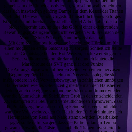
Männermannschaft auf dem Trainingsplatz einfanden und
gemeinsam die Einheit absolvierten, war schon wahrzunehmen,
dass sich inzwischen gehörig Dampf auf dem Kessel der Titanen
befindet. Die wachsende Ungeduld hinsichtlich eines Erfolges
ist spürbar und durchaus verständlich. Viel Arbeit, aber der Lohn
bleibt weiterhin aus, so dass das Gefühl einer existierenden
Bewährungsprobe irgendwie nicht vergehen will. Frei nach dem
Motto: "Stolz & Treu? Dann beweist das mal!"
Mit dem SV Tornow folgte eine beachtliche Hürde, um für
einen möglichen ersten Saisonsieg zu sorgen. Schließlich stellte
sich die Gemütslage bei den Rot-Weißen, nach zwei Siegen in
Serie, vollkommen konträr dar und dennoch lautete die
Marschroute des SVT ganz klar drei Punkte.
Die Anfangsphase war auf beiden Seiten von einem nervösen
Beginn geprägt. Diese scheinbare Nervosität spiegelte sich
insbesondere in der Vorwärtsbewegung in zahlreichen unnötigen
Ballverlusten wieder. Gleichzeitig merkte man den Hausherren
jedoch auch die eigene vorhandene Präsenz an. Immer wieder
war die Mannschaft um Spielführer Groh in den entscheidenden
Zweikämpfen zur Stelle und verdeutlichte den Tornowern, dass
die Punktevergabe an diesem Tag keine Selbstverständlichkeit
war. Der Volleyschuss, den O. Rau in der 10. Spielminute nach
Hereingabe von Reuß aus Nahdistanz über den Querbalken
jagte, sollte dafür sorgen, dass die Partie fortan an Tempo
gewann. Sowohl die Gäste, als auch die Titanen investierten in