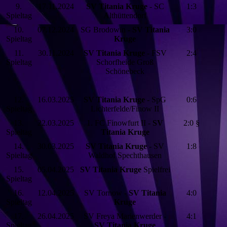
9.
17.11.2024
SV Titania Kruge
- SC
1:3
Spieltag
Althüttendorf
10.
07.12.2024
SG Brodowin -
SV Titania
3:0
Spieltag
Kruge
11.
30.11.2024
SV Titania Kruge
- FSV
2:4
Spieltag
Schorfheide Groß
Schönebeck
12.
16.03.2025
SV Titania Kruge
- SpG
0:6
Spieltag
Lichterfelde/Finow II
13.
22.03.2025
1. FC Finowfurt II -
SV
2:0 §
Spieltag
Titania Kruge
14.
30.03.2025
SV Titania Kruge
- SV
1:8
Spieltag
Waldhof Spechthausen
15.
05.04.2025
SV Titania Kruge
Spielfrei
Spieltag
16.
12.04.2025
SV Tornow -
SV Titania
4:0
Spieltag
Kruge
17.
26.04.2025
SV Freya Marienwerder -
4:1
Spieltag
SV Titania Kruge