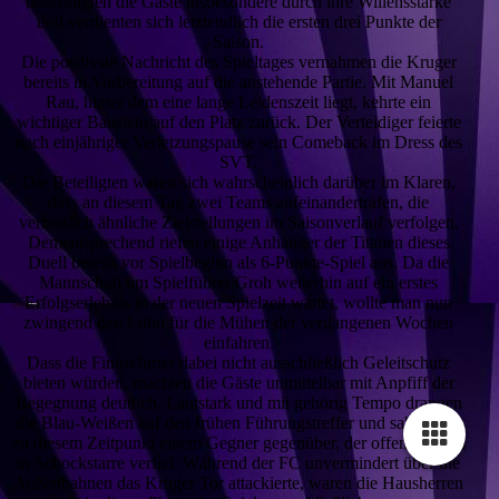
überzeugten die Gäste insbesondere durch ihre Willensstärke
und verdienten sich letztendlich die ersten drei Punkte der
Saison.
Die positivste Nachricht des Spieltages vernahmen die Kruger
bereits in Vorbereitung auf die anstehende Partie. Mit Manuel
Rau, hinter dem eine lange Leidenszeit liegt, kehrte ein
wichtiger Baustein auf den Platz zurück. Der Verteidiger feierte
nach einjähriger Verletzungspause sein Comeback im Dress des
SVT.
Die Beteiligten waren sich wahrscheinlich darüber im Klaren,
dass an diesem Tag zwei Teams aufeinandertrafen, die
vermutlich ähnliche Zielstellungen im Saisonverlauf verfolgen.
Dementsprechend riefen einige Anhänger der Titanen dieses
Duell bereits vor Spielbeginn als 6-Punkte-Spiel aus. Da die
Mannschaft um Spielführer Groh weiterhin auf ein erstes
Erfolgserlebnis in der neuen Spielzeit wartet, wollte man nun
zwingend den Lohn für die Mühen der vergangenen Wochen
einfahren.
Dass die Finowfurter dabei nicht ausschließlich Geleitschutz
bieten würden, machten die Gäste unmittelbar mit Anpfiff der
Begegnung deutlich. Lautstark und mit gehörig Tempo drangen
die Blau-Weißen auf den frühen Führungstreffer und sahen sich
zu diesem Zeitpunkt einem Gegner gegenüber, der offensichtlich
in Schockstarre verfiel. Während der FC unvermindert über die
Außenbahnen das Kruger Tor attackierte, waren die Hausherren