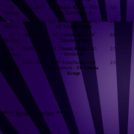
18.
03.05.2025
SV Titania Kruge
- FSV
5:4
Spieltag
Lok Eberswalde II
19.
11.05.2025
SpG Biesenthal/Grüntal II -
2:0
Spieltag
SV Titania Kruge
20.
18.05.2025
SC Althüttendorf -
SV
8:0
Spieltag
Titania Kruge
21.
24.05.2025
SV Titania Kruge
- SG
2:5
Spieltag
Brodowin
22.
31.05.2025
FSV Schorfheide Groß
2:1
Spieltag
Schönebeck -
SV Titania
Kruge
*** Spielberichte ***