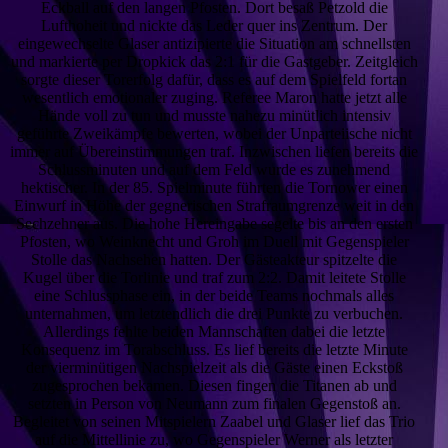
Eckball auf den langen Pfosten. Dort besaß Petzold die
Lufthoheit und nickte das Leder quer ins Zentrum. Der
eingewechselte Glaser antizipierte die Situation am schnellsten
und markierte per Dropkick das 2:1 für die Gastgeber. Zeitgleich
sorgte dieser Torerfolg dafür, dass es auf dem Spielfeld fortan
wesentlich emotionaler zuging. Referee Maron hatte jetzt alle
Hände voll zu tun und musste nahezu minütlich intensiv
geführte Zweikämpfe bewerten, wobei der Unparteiische nicht
immer auf Übereinstimmungen traf. Inzwischen liefen bereits die
Schlussminuten und auf dem Feld wurde es zunehmend
hektischer. In der 85. Spielminute führten die Tornower einen
Einwurf in Höhe der gegnerischen Strafraumgrenze weit in den
Sechzehner aus. Die hohe Hereingabe segelte bis an den ersten
Pfosten, wo Weinknecht und Groh im Duell mit Gegenspieler
Stolle das Nachsehen hatten. Der Gästeakteur spitzelte die
Kugel über die Torlinie und traf zum 2:2. Damit leitete Stolle
eine Schlussphase ein, in der beide Teams nochmals alles
unternahmen, um letztendlich die drei Punkte zu verbuchen.
Allerdings fehlte beiden Mannschaften dabei die letzte
Konsequenz im Torabschluss. Es lief bereits die letzte Minute
der vierminütigen Nachspielzeit als die Gäste einen Eckstoß
zugesprochen bekamen. Diesen fingen die Titanen ab und
setzten in Person von Neumann zum finalen Gegenstoß an.
Begleitet von seinen Mitspielern Zaabel und Glaser lief das Trio
auf die Mittellinie zu, wo Gegenspieler Werner als letzter