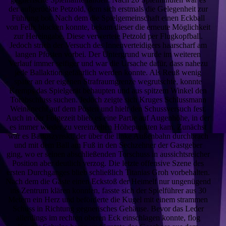
der aufgerückte Petzold, dem sich erstmals die Gelegenheit zur
Führung bot. Nach dem die Spielgemeinschaft einen Eckball
von Felix blocken konnte, bekam dieser die erneute Möglichkeit
zur Hereingabe. Diese verwertete Petzold per Flugkopfball.
Jedoch strich der Versuch des Innenverteidigers haarscharf am
langen Pfosten vorbei. Der Untergrund wurde im weiteren
Verlauf immer seifiger und war die Ursache dafür, dass nahezu
jede Ballaktion gefährlich werden konnte. Als Reuß wenig
später an der eigenen Strafraumgrenze wegrutschte, konnte
Kremps das Spielgerät behaupten und aus spitzem Winkel den
Torabschluss suchen. Jedoch zeigte sich Kruges Schlussmann
Weinknecht auf dem Posten und hielt den Schussversuch fest.
Auch in der Folgezeit blieb es eine Partie auf Augenhöhe, in der
es immer wieder zu vereinzelten Höhepunkten kam. Zunächst
war es Bartoszynski, der über die linke Außenbahn durchbrach
und mit dem Ball am Fuß in den Sechzehner der Gastgeber
ging, wo er seinen abschließenden Torschuss in aussichtsreicher
Position aber deutlich verzog. Die letzte offensive Szene des
ersten Durchganges blieb schließlich Titanias Groh vorbehalten.
Nach dem die Gäste einen Eckstoß der Heimelf nur ungenügend
ins Zentrum klären konnten, fasste sich der Spielführer aus 30
Metern ein Herz und beförderte die Kugel mit einem strammen
Schuss in Richtung gegnerisches Gehäuse. Bevor das Leder
allerdings im rechten oberen Eck einschlagen konnte, flog