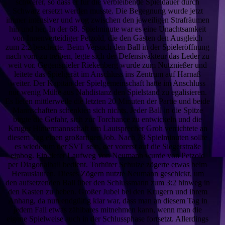
schwerer, so dass er für die verbleibende Spieldauer durch
Schwarz ersetzt werden musste. Die Begegnung wurde jetzt
immer intensiver und wog zwischen den jeweiligen Strafräumen
hin und her. In der 68. Spielminute war es eine Unachtsamkeit
von Innenverteidiger Petzold, die den Gästen den Ausgleich
zum 2:2 bescherte. Beim Versuch den Ball in der Spieleröffnung
nach vorn zu treiben, legte sich der Defensivakteur das Leder zu
weit vor. Gegenspieler Riekenberg wurde zum Nutznießer und
leitete das Spielgerät im Anschluss ins Zentrum auf Harnaß
weiter. Der Kapitän der Spielgemeinschaft hatte im Anschluss
nur wenig Mühe aus Nahdistanz den Spielstand zu egalisieren.
Es liefen mittlerweile die letzten 20 Minuten der Partie und beide
Mannschaften schenkten sich nichts. Jeder Ball in die Spitze
birgte die Gefahr, sich zur Torchance zu entwickeln und die
Kruger Hintermannschaft um Lautsprecher Groh verrichtete an
diesem Tag einen großartigen Job. Nach 78 Spielminuten sollte
es wiederum der SVT sein, der vorerst auf die Siegerstraße
einbog. Ein tiefer Laufweg von Neumann wurde von Petzold
per Diagonalball bedient. Torhüter Schulze zögerte etwas beim
Herauslaufen. Dieses Zögern nutzte Neumann geschickt, um
den aufsetzenden Ball über den Schlussmann zum 3:2 hinweg in
den Kasten zu heben. Großer Jubel bei den Krugern und ihrem
Anhang, da nun endgültig klar war, dass man an diesem Tag in
jedem Fall etwas zählbares mitnehmen kann, wenn man die
eigene Spielweise auch in der Schlussphase fortsetzt. Allerdings