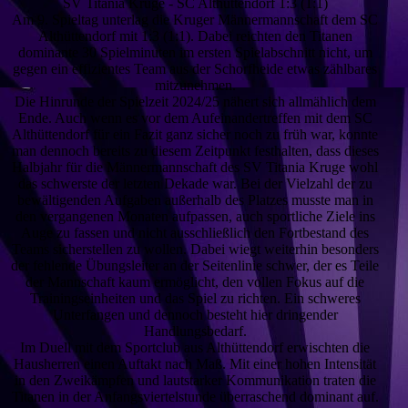
SV Titania Kruge - SC Althüttendorf 1:3 (1:1)
Am 9. Spieltag unterlag die Kruger Männermannschaft dem SC
Althüttendorf mit 1:3 (1:1). Dabei reichten den Titanen
dominante 30 Spielminuten im ersten Spielabschnitt nicht, um
gegen ein effizientes Team aus der Schorfheide etwas zählbares
mitzunehmen.
Die Hinrunde der Spielzeit 2024/25 nähert sich allmählich dem
Ende. Auch wenn es vor dem Aufeinandertreffen mit dem SC
Althüttendorf für ein Fazit ganz sicher noch zu früh war, konnte
man dennoch bereits zu diesem Zeitpunkt festhalten, dass dieses
Halbjahr für die Männermannschaft des SV Titania Kruge wohl
das schwerste der letzten Dekade war. Bei der Vielzahl der zu
bewältigenden Aufgaben außerhalb des Platzes musste man in
den vergangenen Monaten aufpassen, auch sportliche Ziele ins
Auge zu fassen und nicht ausschließlich den Fortbestand des
Teams sicherstellen zu wollen. Dabei wiegt weiterhin besonders
der fehlende Übungsleiter an der Seitenlinie schwer, der es Teile
der Mannschaft kaum ermöglicht, den vollen Fokus auf die
Trainingseinheiten und das Spiel zu richten. Ein schweres
Unterfangen und dennoch besteht hier dringender
Handlungsbedarf.
Im Duell mit dem Sportclub aus Althüttendorf erwischten die
Hausherren einen Auftakt nach Maß. Mit einer hohen Intensität
in den Zweikämpfen und lautstarker Kommunikation traten die
Titanen in der Anfangsviertelstunde überraschend dominant auf.