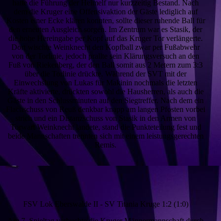
hatte die Führung der Heimelf nur kurzzeitig Bestand. Nach
dem die Kruger eine Offensivaktion der Gäste lediglich auf
Kosten einer Ecke klären konnten, sollte dieser ruhende Ball für
den erneuten Ausgleich sorgen. Im Zentrum war es Stasik, der
die hohe Hereingabe per Kopf auf das Kruger Tor verlängerte.
Dort wischte Weinknecht den Kopfball zwar per Fußabwehr
von der Torlinie, jedoch prallte sein Klärungsversuch an den
Fuß von Riekenberg, der den Ball somit aus 2 Metern zum 3:3
über die Torlinie drückte. Während der SVT mit der
Einwechslung von Lukas für Makinin nochmals die letzten
Kräfte aktivierte, drückten sowohl die Hausherren, als auch die
Gäste in den Schlussminuten auf den Siegtreffer. Nach dem ein
Flachschuss von Reuß denkbar knapp am langen Pfosten vorbei
strich und ein Distanzschuss von Stasik in den Armen von
Torwart Weinknecht landete, stand die Punkteteilung fest und
beide Mannschaften trennten sich mit einem leistungsgerechten
Remis.
FSV Lok Eberswalde II - SV Titania Kruge 1:2 (1:0)
Am 7. Spieltag verbuchte die Kruger Männermannschaft durch