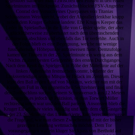
gegenüber stand der Mann zwischen den Pfosten in den ersten
Spielminuten im Blickpunkt. Zunächst blockte FSV-Angreifer
Conrad den Versuch eines Querpasses von Titanias
Schlussmann Weinknecht, wobei der Abpraller denkbar knapp
neben dem Kruger Gehäuse landete. Ehe Kruges Keeper das
Leder im Spielaufbau in die Füße von Geisler spielte, der aber
glücklicherweise zu überhastet nach dem überraschenden
Ballgewinn abschloss und ebenfalls das Tor verfehlte. Auch in
der Folge blieb es eine Begegnung, welche nur wenige
fussballerische Höhepunkte aufzuweisen hatte. Demzufolge
kamen die Titanen in der 20. Spielminute ein wenig aus dem
Nichts zu ihrer besten Gelegenheit des ersten Durchganges.
Nach dem Reuß das Spielgerät in Höhe der Mittellinie auf der
linken Außenbahn festmachen konnte, bediente der
Linksverteidiger seinen Mitspieler Belack im Zentrum. Dieser
legte den Ball in den Lauf von Makinin, welcher nun mit der
Kugel am Fuß in den gegnerischen Sechzehner zog und final
den Torabschluss suchte. Seinem Schussversuch aus 12 Metern
mangelte es jedoch an Präzision, so dass Torwart Müller
rechtzeitig unten war und den Ball parierte. Ansonsten blieb die
Kruger Elf offensiv vieles schuldig und nach dem der Gastgeber
in der 23. Spielminute das 1:0 markierte, kam berechtigterweise
die Frage auf, wie man diesen Zwischenstand mit der bisher
gezeigten Leistung wettmachen möchte. Dem Tor
vorausgegangen war ein kluger Steckpass von Berthold auf