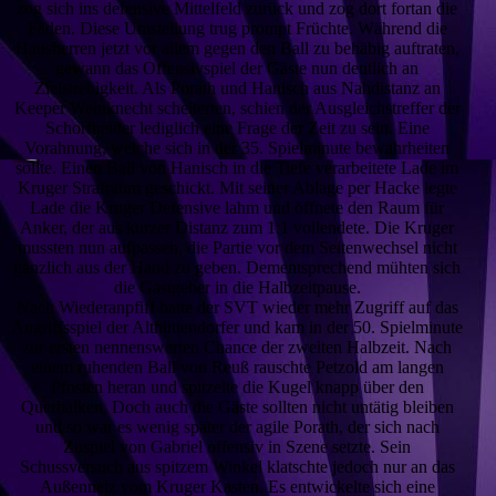
zog sich ins defensive Mittelfeld zurück und zog dort fortan die
Fäden. Diese Umstellung trug prompt Früchte. Während die
Hausherren jetzt vor allem gegen den Ball zu behäbig auftraten,
gewann das Offensivspiel der Gäste nun deutlich an
Zielstrebigkeit. Als Porath und Hanisch aus Nahdistanz an
Keeper Weinknecht scheiterten, schien der Ausgleichstreffer der
Schorfheider lediglich eine Frage der Zeit zu sein. Eine
Vorahnung, welche sich in der 35. Spielminute bewahrheiten
sollte. Einen Ball von Hanisch in die Tiefe verarbeitete Lade im
Kruger Strafraum geschickt. Mit seiner Ablage per Hacke legte
Lade die Kruger Defensive lahm und öffnete den Raum für
Anker, der aus kurzer Distanz zum 1:1 vollendete. Die Kruger
mussten nun aufpassen, die Partie vor dem Seitenwechsel nicht
gänzlich aus der Hand zu geben. Dementsprechend mühten sich
die Gastgeber in die Halbzeitpause.
Nach Wiederanpfiff hatte der SVT wieder mehr Zugriff auf das
Angriffsspiel der Althüttendorfer und kam in der 50. Spielminute
zur ersten nennenswerten Chance der zweiten Halbzeit. Nach
einem ruhenden Ball von Reuß rauschte Petzold am langen
Pfosten heran und spitzelte die Kugel knapp über den
Querbalken. Doch auch die Gäste sollten nicht untätig bleiben
und so war es wenig später der agile Porath, der sich nach
Zuspiel von Gabriel offensiv in Szene setzte. Sein
Schussversuch aus spitzem Winkel klatschte jedoch nur an das
Außennetz vom Kruger Kasten. Es entwickelte sich eine