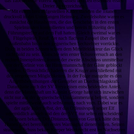
das Tabellenende vorerst zu verlassen und den ersehnten ersten
Dreier zu verzeichnen.
Mit einem breit aufgestellten Kader starteten die Titanen
druckvoll in das Unterfangen Heimsieg. Zweifelsohne waren es
zunächst die Hausherren, die das Geschehen in den ersten
Spielminuten kontrollierten und bereits frühzeitig den
Führungstreffer auf dem Fuß hatten. Gleich zweimal war es
Flügelspieler Reuß, der nach flachem Zuspiel über die
Außenbahn bis in den gegnerischen Sechzehner vorrückte.
Doch in beiden Szenen schien dem Mittelfeldakteur das Glück
nicht hold zu sein. Klatschte sein erster Schussversuch an den
rechten Innenpfosten, konnte der zweite Abschluss unmittelbar
vor der Torlinie von der Hintermannschaft der Gäste geblockt
werden. Offensichtlich haderten die Kruger anschließend mit
den vergebenen Möglichkeiten. In der Folge mangelte es den
Angriffsbemühungen der Gastgeber an Durchschlagskraft.
Daran hatte auch der SV Freya einen entscheidenden Anteil,
denn die Mannschaft um Kapitän George hatte sich inzwischen
nicht nur aus der gegnerischen Umklammerung befreit, sondern
spielte mittlerweile auch selbst mutig nach vorn. Dabei war es
der agile Inder selbst, der das Offensivspiel seiner Elf
unermüdlich antrieb und den der SVT nur selten entscheidend
zu fassen bekam. Der Distanzschuss von Gurack hätte den
Titanen dabei bereits als erstes Warnsignal dienen sollen. Seinen
strammen Schuss bekam Keeper Weinknecht erst im Nachsetzen