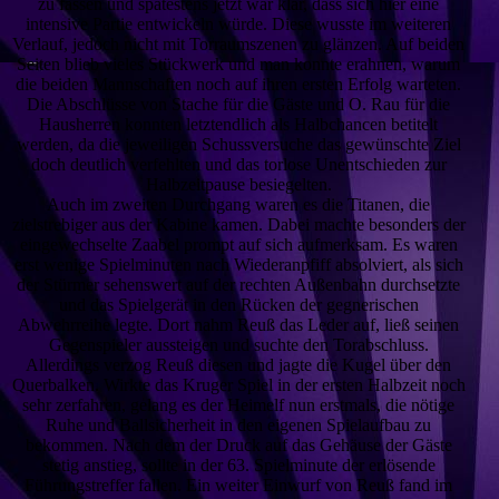
zu fassen und spätestens jetzt war klar, dass sich hier eine
intensive Partie entwickeln würde. Diese wusste im weiteren
Verlauf, jedoch nicht mit Torraumszenen zu glänzen. Auf beiden
Seiten blieb vieles Stückwerk und man konnte erahnen, warum
die beiden Mannschaften noch auf ihren ersten Erfolg warteten.
Die Abschlüsse von Stache für die Gäste und O. Rau für die
Hausherren konnten letztendlich als Halbchancen betitelt
werden, da die jeweiligen Schussversuche das gewünschte Ziel
doch deutlich verfehlten und das torlose Unentschieden zur
Halbzeitpause besiegelten.
Auch im zweiten Durchgang waren es die Titanen, die
zielstrebiger aus der Kabine kamen. Dabei machte besonders der
eingewechselte Zaabel prompt auf sich aufmerksam. Es waren
erst wenige Spielminuten nach Wiederanpfiff absolviert, als sich
der Stürmer sehenswert auf der rechten Außenbahn durchsetzte
und das Spielgerät in den Rücken der gegnerischen
Abwehrreihe legte. Dort nahm Reuß das Leder auf, ließ seinen
Gegenspieler aussteigen und suchte den Torabschluss.
Allerdings verzog Reuß diesen und jagte die Kugel über den
Querbalken. Wirkte das Kruger Spiel in der ersten Halbzeit noch
sehr zerfahren, gelang es der Heimelf nun erstmals, die nötige
Ruhe und Ballsicherheit in den eigenen Spielaufbau zu
bekommen. Nach dem der Druck auf das Gehäuse der Gäste
stetig anstieg, sollte in der 63. Spielminute der erlösende
Führungstreffer fallen. Ein weiter Einwurf von Reuß fand im