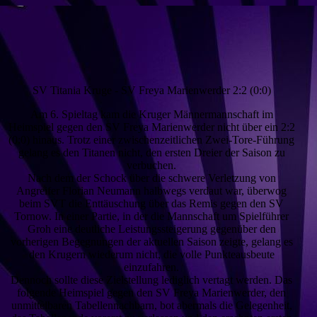
SV Titania Kruge - SV Freya Marienwerder 2:2 (0:0)
Am 6. Spieltag kam die Kruger Männermannschaft im
Heimspiel gegen den SV Freya Marienwerder nicht über ein 2:2
(0:0) hinaus. Trotz einer zwischenzeitlichen Zwei-Tore-Führung
gelang es den Titanen nicht, den ersten Dreier der Saison zu
verbuchen.
Nach dem der Schock über die schwere Verletzung von
Angreifer Florian Neumann halbwegs verdaut war, überwog
beim SVT die Enttäuschung über das Remis gegen den SV
Tornow. In einer Partie, in der die Mannschaft um Spielführer
Groh eine deutliche Leistungssteigerung gegenüber den
vorherigen Begegnungen der aktuellen Saison zeigte, gelang es
den Krugern wiederum nicht, die volle Punkteausbeute
einzufahren.
Dennoch sollte diese Zielstellung lediglich vertagt werden. Das
folgende Heimspiel gegen den SV Freya Marienwerder, den
unmittelbaren Tabellennachbarn, bot abermals die Gelegenheit,