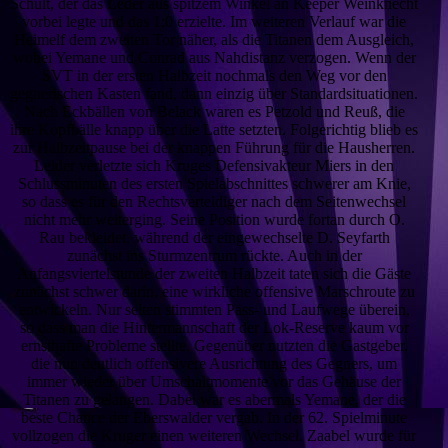
Schult, der das Leder aus spitzem Winkel an Keeper Weinknecht
vorbei legte und das 1:0 erzielte. Im weiteren Verlauf war die
Heimelf dem zweiten Tor näher, als die Titanen dem Ausgleich,
wobei Yemane und Conrad aus Nahdistanz verzogen. Wenn der
SVT in der ersten Halbzeit nochmals den Weg vor den
gegnerischen Kasten fand, dann einzig über Standardsituationen.
Nach Eckbällen von Belack waren es Petzold und Reuß, die
ihre Kopfbälle knapp über die Latte setzten. Folgerichtig blieb es
zur Halbzeitpause bei der knappen Führung für die Hausherren.
Leider verletzte sich Kruges Defensivakteur Miers in den
Schlussminuten des ersten Spielabschnittes schwerer am Knie,
so dass es für den Rechtsverteidiger nach dem Seitenwechsel
nicht mehr weiterging. Seine Position wurde fortan durch O.
Rau bekleidet, während der eingewechselte D. Seyfarth
zunächst ins Sturmzentrum rückte. Auch in der
Anfangsviertelstunde der zweiten Halbzeit taten sich die Gäste
zunächst schwer darin, eine wirkliche offensive Marschroute zu
entwickeln. Nur selten stimmten Pass- und Laufwege überein,
so dass man die Hintermannschaft der Lok-Reserve kaum vor
ernsthafte Probleme stellte. Gegenüber nutzten die Gastgeber,
die nun deutlich offensivere Ausrichtung des Gegners, um
immer wieder über Umschaltmomente vor das Gehäuse der
Titanen zu gelangen. Dabei war es abermals Yemane, der die
beste Chance der Eberswalder vergab. In der 62. Spielminute
vollzogen die Kruger einen weiteren Wechsel. Zaabel wurde für