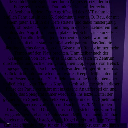
die verbleibende Spieldauer durch Angres ersetzt, der in der
Folgezeit ein starkes Duo mit O. Rau auf der rechten
Außenbahn bildete. Das Angriffsspiel des SVT nahm jetzt
endlich Fahrt auf. In der 65. Spielminute war es O. Rau, der mit
einem guten Lauf in die Tiefe startete und dabei mustergültig
von Groh bedient wurde. Rau drang in den Sechzehner ein und
schloss den Angriff mit einem platzierten Schuss ins kurze Eck
ab, wo Torhüter Müller jedoch erneut zur Stelle war und das
Leder mit einer starken Fußabwehr parierte. Das änderte
allerdings nichts daran, dass die Gäste nun offensiv immer mehr
Tempo auf den Platz brachten. Unmittelbar nach der
Gelegenheit von Rau war es Makinin, der sich im Zentrum
durchsetzte und nach einem gelungenen Doppelpass von Belack
angespielt wurde. Doch abermals war dem Kruger Stürmer das
Glück nicht hold und wiederum war es Keeper Müller, der auf
dem Posten war. In der 72. Spielminute sollte der Knoten aber
schließlich platzen. Titanias Kapitän Groh schaltete sich in dieser
Phase der Partie vermehrt mit ins eigene Angriffsspiel ein und
trieb das Spielgerät immer wieder bis ins letzte Drittel der
gegnerischen Spielhälfte. Felix verwertete in der 72. Spielminute
einen Querpass von Groh und suchte aus 20 Metern den
Torabschluss. Sein Distanzschuss schien sich bereits vom Tor
wegzudrehen und auch Schlussmann Müller rechnete offenbar
bereits mit einem Abstoß, als die Kugel direkt im linken Toreck
zum 1:1 einschlug. Was für ein Jubel bei den Krugern und ihren