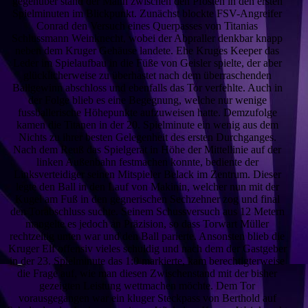
gegenüber stand der Mann zwischen den Pfosten in den ersten
Spielminuten im Blickpunkt. Zunächst blockte FSV-Angreifer
Conrad den Versuch eines Querpasses von Titanias
Schlussmann Weinknecht, wobei der Abpraller denkbar knapp
neben dem Kruger Gehäuse landete. Ehe Kruges Keeper das
Leder im Spielaufbau in die Füße von Geisler spielte, der aber
glücklicherweise zu überhastet nach dem überraschenden
Ballgewinn abschloss und ebenfalls das Tor verfehlte. Auch in
der Folge blieb es eine Begegnung, welche nur wenige
fussballerische Höhepunkte aufzuweisen hatte. Demzufolge
kamen die Titanen in der 20. Spielminute ein wenig aus dem
Nichts zu ihrer besten Gelegenheit des ersten Durchganges.
Nach dem Reuß das Spielgerät in Höhe der Mittellinie auf der
linken Außenbahn festmachen konnte, bediente der
Linksverteidiger seinen Mitspieler Belack im Zentrum. Dieser
legte den Ball in den Lauf von Makinin, welcher nun mit der
Kugel am Fuß in den gegnerischen Sechzehner zog und final
den Torabschluss suchte. Seinem Schussversuch aus 12 Metern
mangelte es jedoch an Präzision, so dass Torwart Müller
rechtzeitig unten war und den Ball parierte. Ansonsten blieb die
Kruger Elf offensiv vieles schuldig und nach dem der Gastgeber
in der 23. Spielminute das 1:0 markierte, kam berechtigterweise
die Frage auf, wie man diesen Zwischenstand mit der bisher
gezeigten Leistung wettmachen möchte. Dem Tor
vorausgegangen war ein kluger Steckpass von Berthold auf