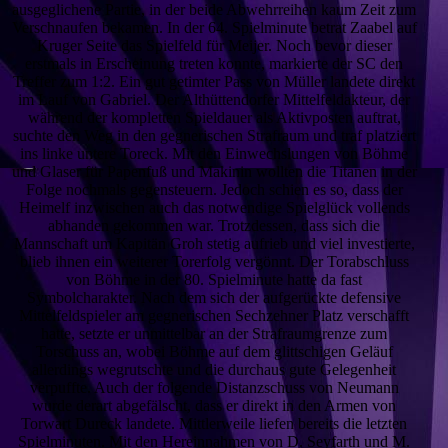
ausgeglichene Partie, in der beide Abwehrreihen kaum Zeit zum
Verschnaufen bekamen. In der 64. Spielminute betrat Zaabel auf
Kruger Seite das Spielfeld für Meijer. Noch bevor dieser
erstmals in Erscheinung treten konnte, markierte der SC den
Treffer zum 1:2. Ein gut getimter Pass von Müller landete direkt
im Lauf von Gabriel. Der Althüttendorfer Mittelfeldakteur, der
während der kompletten Spieldauer als Aktivposten auftrat,
suchte den Weg in den gegnerischen Strafraum und traf platziert
ins linke untere Toreck. Mit den Einwechslungen von Böhme
und Glaser für Papenfuß und Makinin wollten die Titanen in der
Folge nochmals gegensteuern. Jedoch schien es so, dass der
Heimelf inzwischen auch das notwendige Spielglück vollends
abhanden gekommen war. Trotzdessen, dass sich die
Mannschaft um Kapitän Groh stetig aufrieb und viel investierte,
blieb ihnen ein weiterer Torerfolg vergönnt. Der Torabschluss
von Böhme in der 80. Spielminute hatte da fast
Symbolcharakter. Nach dem sich der aufgerückte defensive
Mittelfeldspieler am gegnerischen Sechzehner Platz verschafft
hatte, setzte er unmittelbar an der Strafraumgrenze zum
Torschuss an, wobei Böhme auf dem glittschigen Geläuf
allerdings wegrutschte und die durchaus gute Gelegenheit
verpuffte. Auch der folgende Distanzschuss von Neumann
wurde derart abgefälscht, dass er direkt in den Armen von
Torwart Dureck landete. Mittlerweile liefen bereits die letzten
Spielminuten. Mit den Hereinnahmen von D. Seyfarth und M.