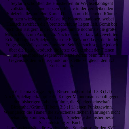
Seyfarth schöpften die Hausherren ihr Wechselkontigent
vollständig aus und setzten offensiv in der verbleibenden
Spielzeit alles auf eine Karte. Die sich nun bietenden Räume
nutzten wiederum die Gäste für Kontersituationen, wobei
Hanisch zweifach die Vorentscheidung liegen ließ. Somit bot
sich den Krugern in der 90. Spielminute nochmals die große
Möglichkeit zum Ausgleich. Nach einem zu kurz abgewehrten
Eckball flog das Spielgerät vor die Füße von Glaser, der in der
Folge zum Volleyschuss ansetzte. Sein Versuch segelte jedoch
über die Latte, wodurch die letzte Gelegenheit der Titanen
ungenutzt blieb. Gegenüber setzte Porath beim finalen
Gegenstoß den Schlusspunkt und stellte zeitgleich den 1:3
Endstand her.
SV Titania Kruge - SpG Biesenthal/Grüntal II 3:3 (1:1)
Am 8. Spieltag erkämpfte die Kruger Männermannschaft gegen
den bisherigen Tabellenführer, die Spielgemeinschaft
Biesenthal/Grüntal II beim 3:3 (1:1) einen Punktgewinn.
Wenngleich die Titanen die zwischenzeitlichen Führungen nicht
behaupten konnten, stand nach Spielende die bisher beste
Saisonleistung zu Buche.
Ungünstiger hätte die zweiwöchige Spielpause für den SVT