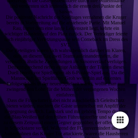
überzeugten die Gäste insbesondere durch ihre Willensstärke
und verdienten sich letztendlich die ersten drei Punkte der
Saison.
Die positivste Nachricht des Spieltages vernahmen die Kruger
bereits in Vorbereitung auf die anstehende Partie. Mit Manuel
Rau, hinter dem eine lange Leidenszeit liegt, kehrte ein
wichtiger Baustein auf den Platz zurück. Der Verteidiger feierte
nach einjähriger Verletzungspause sein Comeback im Dress des
SVT.
Die Beteiligten waren sich wahrscheinlich darüber im Klaren,
dass an diesem Tag zwei Teams aufeinandertrafen, die
vermutlich ähnliche Zielstellungen im Saisonverlauf verfolgen.
Dementsprechend riefen einige Anhänger der Titanen dieses
Duell bereits vor Spielbeginn als 6-Punkte-Spiel aus. Da die
Mannschaft um Spielführer Groh weiterhin auf ein erstes
Erfolgserlebnis in der neuen Spielzeit wartet, wollte man nun
zwingend den Lohn für die Mühen der vergangenen Wochen
einfahren.
Dass die Finowfurter dabei nicht ausschließlich Geleitschutz
bieten würden, machten die Gäste unmittelbar mit Anpfiff der
Begegnung deutlich. Lautstark und mit gehörig Tempo drangen
die Blau-Weißen auf den frühen Führungstreffer und sahen sich
zu diesem Zeitpunkt einem Gegner gegenüber, der offensichtlich
in Schockstarre verfiel. Während der FC unvermindert über die
Außenbahnen das Kruger Tor attackierte, waren die Hausherren